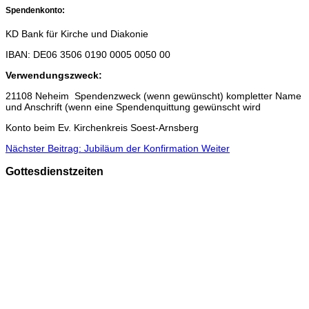
Spendenkonto:
KD Bank für Kirche und Diakonie
IBAN: DE06 3506 0190 0005 0050 00
Verwendungszweck:
21108 Neheim Spendenzweck (wenn gewünscht) kompletter Name
und Anschrift (wenn eine Spendenquittung gewünscht wird
Konto beim Ev. Kirchenkreis Soest-Arnsberg
Nächster Beitrag: Jubiläum der Konfirmation
Weiter
Gottesdienstzeiten
Sonntags
9.30 Uhr in der Christuskirche
A
n Feiertagen gelten gelegentlich Sonderzeiten.
Die Öffnungszeiten der Christuskirche