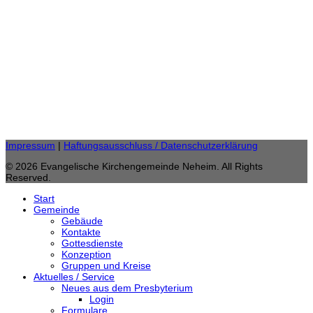
Gemeindebüro
Anke Burgard
Burgstraße 11,
59755 Arnsberg
Telefon: 02932 46 25 20
Fax: 02932 / 46 25 85
gemeindebuero.neheim (at) evkirche-so-ar.de
E-Mail:
Impressum
|
Haftungsausschluss / Datenschutzerklärung
© 2026 Evangelische Kirchengemeinde Neheim. All Rights
Reserved.
Start
Gemeinde
Gebäude
Kontakte
Gottesdienste
Konzeption
Gruppen und Kreise
Aktuelles / Service
Neues aus dem Presbyterium
Login
Formulare