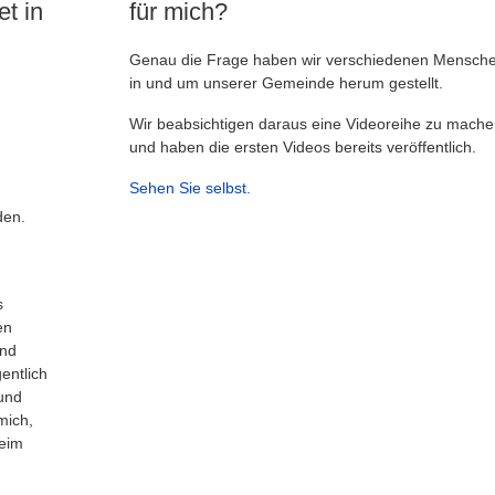
t in
für mich?
Genau die Frage haben wir verschiedenen Mensch
in und um unserer Gemeinde herum gestellt.
Wir beabsichtigen daraus eine Videoreihe zu mache
und haben die ersten Videos bereits veröffentlich.
Sehen Sie selbst.
den.
s
en
und
gentlich
 und
mich,
heim