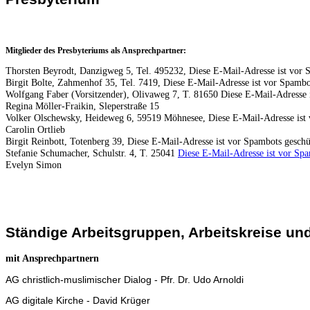
Mitglieder des Presbyteriums als Ansprechpartner:
Thorsten Beyrodt, Danzigweg 5, Tel. 495232,
Diese E-Mail-Adresse ist vor S
Birgit Bolte, Zahmenhof 35, Tel. 7419,
Diese E-Mail-Adresse ist vor Spambot
Wolfgang Faber (Vorsitzender), Olivaweg 7, T. 81650
Diese E-Mail-Adresse i
Regina Möller-Fraikin, Sleperstraße 15
Volker Olschewsky, Heideweg 6, 59519 Möhnesee,
Diese E-Mail-Adresse ist 
Carolin Ortlieb
Birgit Reinbott, Totenberg 39,
Diese E-Mail-Adresse ist vor Spambots geschüt
Stefanie Schumacher, Schulstr. 4, T. 25041
Diese E-Mail-Adresse ist vor Spa
Evelyn Simon
Ständige Arbeitsgruppen, Arbeitskreise u
mit Ansprechpartnern
AG christlich-muslimischer Dialog - Pfr. Dr. Udo Arnoldi
AG digitale Kirche - David Krüger