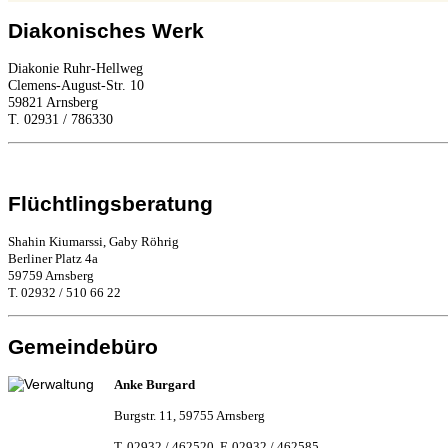
Diakonisches Werk
Diakonie Ruhr-Hellweg
Clemens-August-Str. 10
59821 Arnsberg
T. 02931 / 786330
Flüchtlingsberatung
Shahin Kiumarssi, Gaby Röhrig
Berliner Platz 4a
59759 Arnsberg
T. 02932 / 510 66 22
Gemeindebüro
Anke Burgard
Burgstr. 11, 59755 Arnsberg
T. 02932 / 462520, F. 02932 / 462585