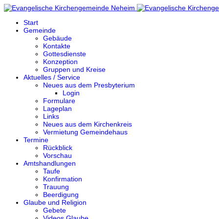
Start
Gemeinde
Gebäude
Kontakte
Gottesdienste
Konzeption
Gruppen und Kreise
Aktuelles / Service
Neues aus dem Presbyterium
Login
Formulare
Lageplan
Links
Neues aus dem Kirchenkreis
Vermietung Gemeindehaus
Termine
Rückblick
Vorschau
Amtshandlungen
Taufe
Konfirmation
Trauung
Beerdigung
Glaube und Religion
Gebete
Videos Glaube