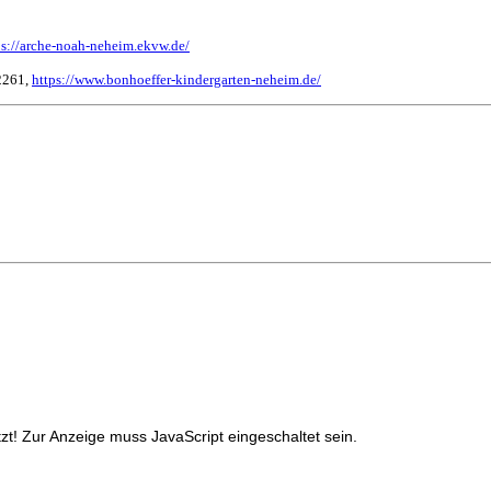
ps://arche-noah-neheim.ekvw.de/
2261,
https://www.bonhoeffer-kindergarten-neheim.de/
t! Zur Anzeige muss JavaScript eingeschaltet sein.