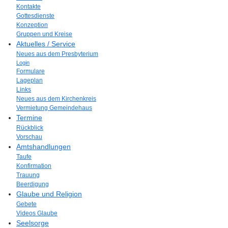
Kontakte
Gottesdienste
Konzeption
Gruppen und Kreise
Aktuelles / Service
Neues aus dem Presbyterium
Login
Formulare
Lageplan
Links
Neues aus dem Kirchenkreis
Vermietung Gemeindehaus
Termine
Rückblick
Vorschau
Amtshandlungen
Taufe
Konfirmation
Trauung
Beerdigung
Glaube und Religion
Gebete
Videos Glaube
Seelsorge