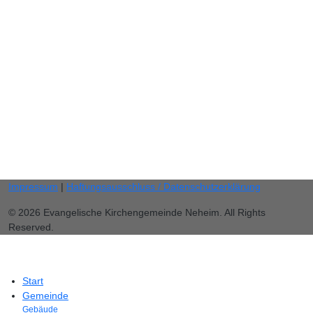
Gemeindebüro
Anke Burgard
Burgstraße 11,
59755 Arnsberg
Telefon: 02932 46 25 20
Fax: 02932 / 46 25 85
gemeindebuero.neheim (at) evkirche-so-ar.de
E-Mail:
Impressum
|
Haftungsausschluss / Datenschutzerklärung
© 2026 Evangelische Kirchengemeinde Neheim. All Rights
Reserved.
Start
Gemeinde
Gebäude