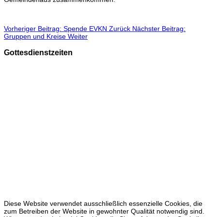
Vorheriger Beitrag: Spende EVKN
Zurück
Nächster Beitrag:
Gruppen und Kreise
Weiter
Gottesdienstzeiten
Sonntags
9.30 Uhr in der Christuskirche
A
n Feiertagen gelten gelegentlich Sonderzeiten.
Die Öffnungszeiten der Christuskirche
vom 01.04. bis 31.10
freitags 15 - 17 Uhr
sonntags 15 - 17 Uhr
keine Öffnung vom 27.12. bis 31.03
Diese Website verwendet ausschließlich essenzielle Cookies, die
zum Betreiben der Website in gewohnter Qualität notwendig sind.