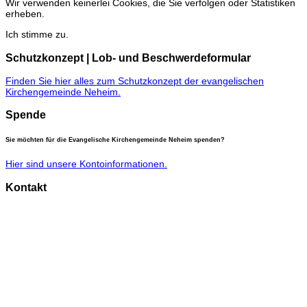
Wir verwenden keinerlei Cookies, die Sie verfolgen oder Statistiken
erheben.
Ich stimme zu.
Schutzkonzept | Lob- und Beschwerdeformular
Finden Sie hier alles zum Schutzkonzept der evangelischen
Kirchengemeinde Neheim.
Spende
Sie möchten für die Evangelische Kirchengemeinde Neheim spenden?
Hier sind unsere Kontoinformationen.
Kontakt
Gemeindebüro
Anke Burgard
Burgstraße 11,
59755 Arnsberg
Telefon: 02932 46 25 20
Fax: 02932 / 46 25 85