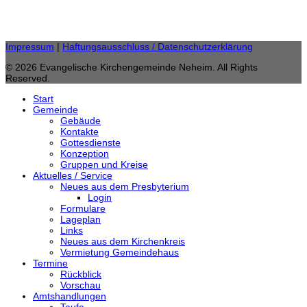
gemeindebuero.neheim (at) evkirche-so-ar.de
E-Mail:
Impressum
|
Haftungsausschluss / Datenschutzerklärung
© 2026 Evangelische Kirchengemeinde Neheim. All Rights
Reserved.
Start
Gemeinde
Gebäude
Kontakte
Gottesdienste
Konzeption
Gruppen und Kreise
Aktuelles / Service
Neues aus dem Presbyterium
Login
Formulare
Lageplan
Links
Neues aus dem Kirchenkreis
Vermietung Gemeindehaus
Termine
Rückblick
Vorschau
Amtshandlungen