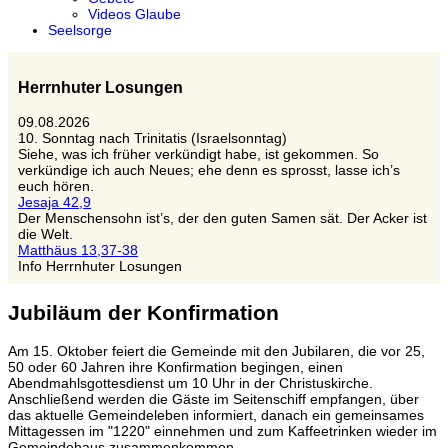
Videos Glaube
Seelsorge
Herrnhuter Losungen
09.08.2026
10. Sonntag nach Trinitatis (Israelsonntag)
Siehe, was ich früher verkündigt habe, ist gekommen. So
verkündige ich auch Neues; ehe denn es sprosst, lasse ich’s
euch hören.
Jesaja 42,9
Der Menschensohn ist’s, der den guten Samen sät. Der Acker ist
die Welt.
Matthäus 13,37-38
Info Herrnhuter Losungen
Jubiläum der Konfirmation
Am 15. Oktober feiert die Gemeinde mit den Jubilaren, die vor 25,
50 oder 60 Jahren ihre Konfirmation begingen, einen
Abendmahlsgottesdienst um 10 Uhr in der Christuskirche.
Anschließend werden die Gäste im Seitenschiff empfangen, über
das aktuelle Gemeindeleben informiert, danach ein gemeinsames
Mittagessen im "1220" einnehmen und zum Kaffeetrinken wieder im
Gemeindehaus zusammenkommen.