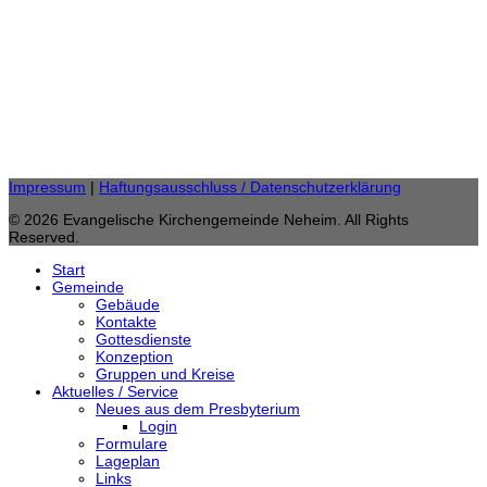
Burgstraße 11,
59755 Arnsberg
Telefon: 02932 46 25 20
Fax: 02932 / 46 25 85
gemeindebuero.neheim (at) evkirche-so-ar.de
E-Mail:
Impressum
|
Haftungsausschluss / Datenschutzerklärung
© 2026 Evangelische Kirchengemeinde Neheim. All Rights
Reserved.
Start
Gemeinde
Gebäude
Kontakte
Gottesdienste
Konzeption
Gruppen und Kreise
Aktuelles / Service
Neues aus dem Presbyterium
Login
Formulare
Lageplan
Links