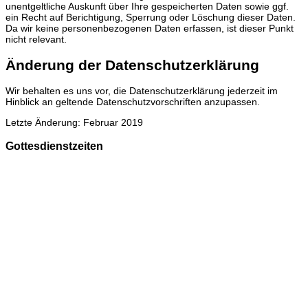
unentgeltliche Auskunft über Ihre gespeicherten Daten sowie ggf.
ein Recht auf Berichtigung, Sperrung oder Löschung dieser Daten.
Da wir keine personenbezogenen Daten erfassen, ist dieser Punkt
nicht relevant.
Änderung der Datenschutzerklärung
Wir behalten es uns vor, die Datenschutzerklärung jederzeit im
Hinblick an geltende Datenschutzvorschriften anzupassen.
Letzte Änderung: Februar 2019
Gottesdienstzeiten
Sonntags
9.30 Uhr in der Christuskirche
A
n Feiertagen gelten gelegentlich Sonderzeiten.
Die Öffnungszeiten der Christuskirche
vom 01.04. bis 31.10
freitags 15 - 17 Uhr